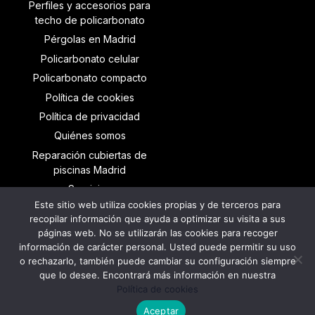
Perfiles y accesorios para
techo de policarbonato
Pérgolas en Madrid
Policarbonato celular
Policarbonato compacto
Política de cookies
Política de privacidad
Quiénes somos
Reparación cubiertas de
piscinas Madrid
Servicios
Este sitio web utiliza cookies propias y de terceros para
TECHOS DE
recopilar información que ayuda a optimizar su visita a sus
POLICARBONATO
páginas web. No se utilizarán las cookies para recoger
Trabajos realizados
información de carácter personal. Usted puede permitir su uso
o rechazarlo, también puede cambiar su configuración siempre
que lo desee. Encontrará más información en nuestra
Política de cookies
©2026 Copyright
MKT Medianet
Aceptar