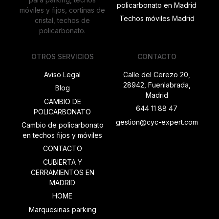
policarbonato en Madrid
móviles y fijos, cortinas de
Techos móviles Madrid
cristal, techos de
policarbonato.
OTROS SERVICIOS
CONTACTO
Aviso Legal
Calle del Cerezo 20,
28942, Fuenlabrada,
Blog
Madrid
CAMBIO DE
644 11 88 47
POLICARBONATO
gestion@cyc-expert.com
Cambio de policarbonato
en techos fijos y móviles
CONTACTO
CUBIERTA Y
CERRAMIENTOS EN
MADRID
HOME
Marquesinas parking