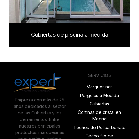
Cubiertas de piscina a medida
SERVICIOS
Marquesinas
Pérgolas a Medida
Empresa con más de 25
Cubiertas
años dedicados al sector
Cortinas de cristal en
de las Cubiertas y los
Madrid
Cerramientos. Entre
nuestros prinicpales
Techos de Policarbonato
productos: marquesinas
Techo fijo de
para parking, techos