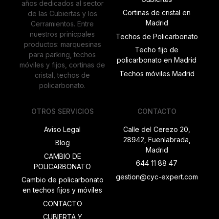
años dedicados al sector
Cortinas de cristal en
de las Cubiertas y los
Madrid
Cerramientos. Entre
nuestros prinicpales
Techos de Policarbonato
productos: marquesinas
Techo fijo de
para parking, techos
policarbonato en Madrid
móviles y fijos, cortinas de
Techos móviles Madrid
cristal, techos de
policarbonato.
OTROS SERVICIOS
CONTACTO
Aviso Legal
Calle del Cerezo 20,
28942, Fuenlabrada,
Blog
Madrid
CAMBIO DE
644 11 88 47
POLICARBONATO
gestion@cyc-expert.com
Cambio de policarbonato
en techos fijos y móviles
CONTACTO
CUBIERTA Y