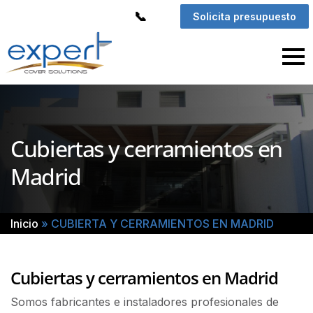
Skip
Solicita presupuesto
to
content
INICIO
CAMBIO DE POLICARBONATO
TECHOS DE POLICARBONATO
Cubiertas y cerramientos en
CUBIERTA Y CERRAMIENTOS EN MADRID
CONTACTO
Madrid
Inicio
»
CUBIERTA Y CERRAMIENTOS EN MADRID
Cubiertas y cerramientos en Madrid
Somos fabricantes e instaladores profesionales de