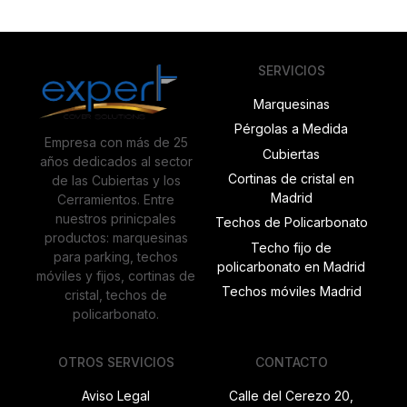
SERVICIOS
Marquesinas
Pérgolas a Medida
Empresa con más de 25
Cubiertas
años dedicados al sector
Cortinas de cristal en
de las Cubiertas y los
Madrid
Cerramientos. Entre
nuestros prinicpales
Techos de Policarbonato
productos: marquesinas
Techo fijo de
para parking, techos
policarbonato en Madrid
móviles y fijos, cortinas de
Techos móviles Madrid
cristal, techos de
policarbonato.
OTROS SERVICIOS
CONTACTO
Aviso Legal
Calle del Cerezo 20,