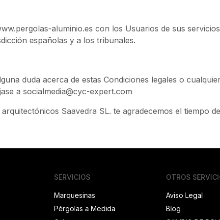
www.pergolas-aluminio.es con los Usuarios de sus servicios
sdicción españolas y a los tribunales.
lguna duda acerca de estas Condiciones legales o cualquier
íjase a socialmedia@cyc-expert.com
arquitectónicos Saavedra SL. te agradecemos el tiempo ded
SERVICIOS
OTROS SERVIC
Marquesinas
Aviso Legal
Pérgolas a Medida
Blog