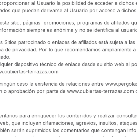
 proporcionar al Usuario la posibilidad de acceder a dicho
tados que puedan derivarse al Usuario por acceso a dichos
este sitio, páginas, promociones, programas de afiliados q
información siempre es anónima y no se identifica al usuari
itios patrocinado o enlaces de afiliados está sujeta a las p
ítica de privacidad. Por lo que recomendamos ampliamente a 
iado.
quier dispositivo técnico de enlace desde su sitio web al 
ww.cubiertas-terrazas.com.
ningún caso la existencia de relaciones entre www.pergolas-a
ión o aprobación por parte de www.cubiertas-terrazas.com d
ntarios para enriquecer los contenidos y realizar consult
web, que incluyan difamaciones, agravios, insultos, ataque
ambién serán suprimidos los comentarios que contengan in