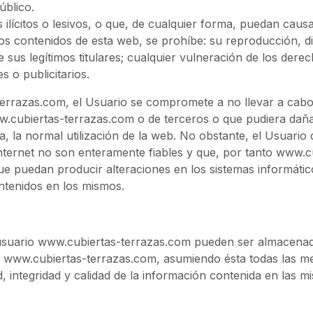
úblico.
 ilícitos o lesivos, o que, de cualquier forma, puedan causa
os contenidos de esta web, se prohíbe: su reproducción, dist
sus legítimos titulares; cualquier vulneración de los derec
es o publicitarios.
-terrazas.com, el Usuario se compromete a no llevar a cab
.cubiertas-terrazas.com o de terceros o que pudiera dañar, 
a, la normal utilización de la web. No obstante, el Usuario
Internet no son enteramente fiables y que, por tanto www.
que puedan producir alteraciones en los sistemas informáti
ntenidos en los mismos.
usuario www.cubiertas-terrazas.com pueden ser almacenad
a www.cubiertas-terrazas.com, asumiendo ésta todas las med
d, integridad y calidad de la información contenida en las 