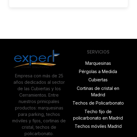
SERVICIOS
Marquesinas
Pérgolas a Medida
Empresa con más de 25
Cubiertas
años dedicados al sector
Cortinas de cristal en
de las Cubiertas y los
Madrid
Cerramientos. Entre
nuestros prinicpales
Techos de Policarbonato
productos: marquesinas
Techo fijo de
para parking, techos
policarbonato en Madrid
móviles y fijos, cortinas de
Techos móviles Madrid
cristal, techos de
policarbonato.